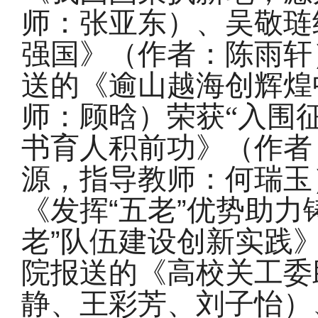
师：张亚东
）
、
吴敬琏
强国》（作者：陈雨轩
送的《
逾山越海创辉煌
师：顾晗
）
荣获“入围
书育人积前功》（作者
源，指导教师：何瑞玉
《发挥
“
五老
”
优势助力
老
”
队伍建设创新实践
院报送的《
高校关工委
静、王彩芳、刘子怡）